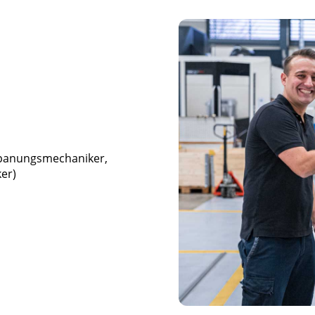
rspanungsmechaniker,
er)