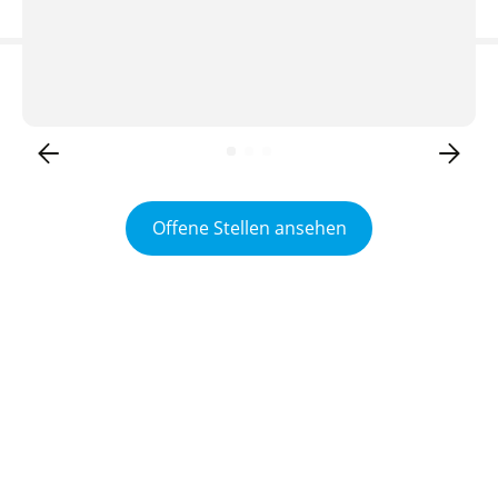
Offene Stellen ansehen
Was macht
BERGHOFF?
BERGHOFF plant und fertigt hochkomplexe
mechanische Bauteile, Baugruppen und Module für
anspruchsvolle Hightech-Branchen. Als strategischer
Value-Chain-Partner begleiten wir unsere Kunden von
der ersten Idee über die Projektierung und Fertigung