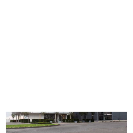
bis hin zur fertigen Komponente.
1984
130
gegründet
Mitarbeiter
40+
1
Jahre Erfahrung
Team